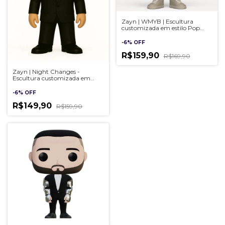
Zayn | WMYB | Escultura
customizada em estilo Pop
Artesanal 3D
-
6
%
OFF
R$159,90
R$169,90
Zayn | Night Changes -
Escultura customizada em
estilo Pop Artesanal 3D
-
6
%
OFF
R$149,90
R$159,90